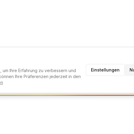
Einstellungen
N
 um Ihre Erfahrung zu verbessern und
RATER
können Ihre Präferenzen jederzeit in den
en
melden um den KI-Berater zu nutzen