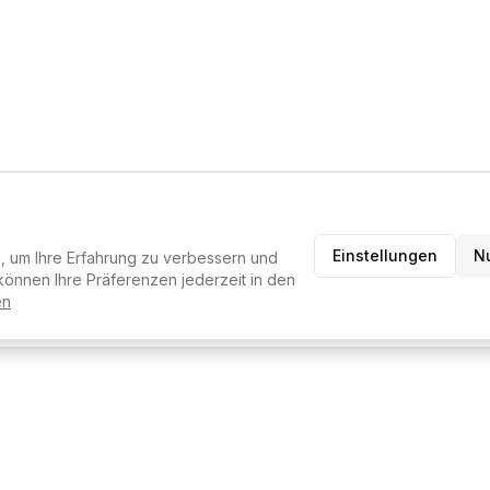
Einstellungen
N
 um Ihre Erfahrung zu verbessern und
RATER
können Ihre Präferenzen jederzeit in den
en
melden um den KI-Berater zu nutzen