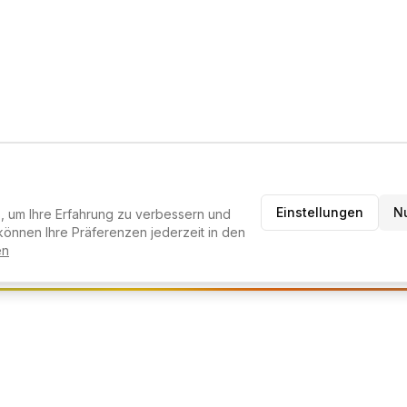
Einstellungen
N
 um Ihre Erfahrung zu verbessern und
RATER
können Ihre Präferenzen jederzeit in den
en
melden um den KI-Berater zu nutzen