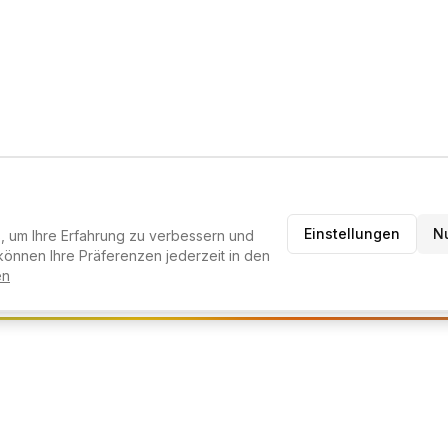
Einstellungen
N
 um Ihre Erfahrung zu verbessern und
RATER
können Ihre Präferenzen jederzeit in den
en
melden um den KI-Berater zu nutzen