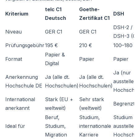
telc C1
Goethe-
Kriterium
DSH
Deutsch
Zertifikat C1
DSH-2 /
Niveau
GER C1
GER C1
DSH-3 (C1
Prüfungsgebühr
195 €
210 €
100–180 €
Papier &
Format
Papier
Papier
Digital
Ja (nur
Anerkennung
Ja (alle dt.
Ja (alle dt.
ausstellen
Hochschule DE
Hochschulen)
Hochschulen)
Hochschul
International
Stark (EU +
Sehr stark
Begrenzt
anerkannt
weltweit)
(weltweit)
Beruf,
Studium,
Studium a
Ideal für
Studium,
internationale
ausstellen
Migration
Karriere
Hochschul