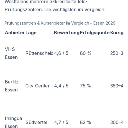
Westfalens mehrere akkreditierte telc-
Prüfungszentren. Die wichtigsten im Vergleich:
Prüfungszentren & Kursanbieter im Vergleich – Essen 2026
Anbieter
Lage
Bewertung
Erfolgsquote
Kursge
VHS
Rüttenscheid
4,6 / 5
80 %
250–38
Essen
Berlitz
City-Center
4,4 / 5
75 %
350–45
Essen
Inlingua
Südviertel
4,7 / 5
82 %
300–40
Essen