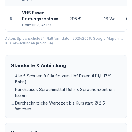
VHS Essen
5
Prüfungszentrum
295 €
16 Wo.
69
Hollestr. 3, 45127
Daten: Sprachschule24 Plattformdaten 2025/2026, Google Maps (n ≥
100 Bewertungen je Schule)
Standorte & Anbindung
Alle 5 Schulen fußläufig zum Hbf Essen (U11/U17/S-
→
Bahn)
Parkhäuser: Sprachinstitut Ruhr & Sprachenzentrum
→
Essen
Durchschnittliche Wartezeit bis Kursstart: Ø 2,5
→
Wochen