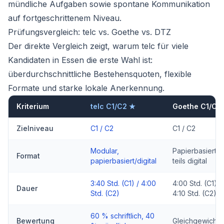
mündliche Aufgaben sowie spontane Kommunikation
auf fortgeschrittenem Niveau.
Prüfungsvergleich: telc vs. Goethe vs. DTZ
Der direkte Vergleich zeigt, warum telc für viele
Kandidaten in Essen die erste Wahl ist:
überdurchschnittliche Bestehensquoten, flexible
Formate und starke lokale Anerkennung.
Kriterium
telc C1/C2 ★
Goethe C1/C2
Zielniveau
C1 / C2
C1 / C2
Modular,
Papierbasiert,
Format
papierbasiert/digital
teils digital
3:40 Std. (C1) / 4:00
4:00 Std. (C1) /
Dauer
Std. (C2)
4:10 Std. (C2)
60 % schriftlich, 40
Bewertung
Gleichgewichte