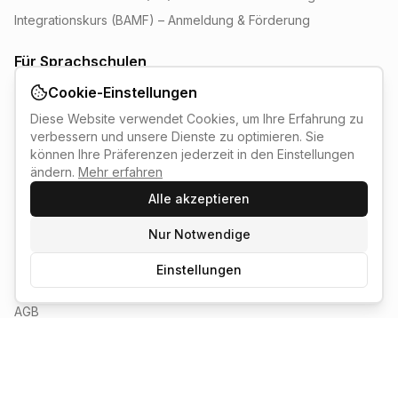
Integrationskurs (BAMF) – Anmeldung & Förderung
Für Sprachschulen
Login für Sprachschulen
Cookie-Einstellungen
Als Sprachschule registrieren
Diese Website verwendet Cookies, um Ihre Erfahrung zu
verbessern und unsere Dienste zu optimieren. Sie
Dashboard & Kursverwaltung
können Ihre Präferenzen jederzeit in den Einstellungen
Partner werden
ändern.
Mehr erfahren
Alle akzeptieren
Rechtliches & Infos
Nur Notwendige
Über Sprachschule24
Kontakt & Support
Einstellungen
Datenschutz
AGB
Impressum
Cookie-Einstellungen