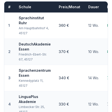
#
Schule
Preis/Monat
Dauer
Er
Sprachinstitut
Ruhr
1
360 €
12 Wo.
84
Am Hauptbahnhof 4,
45127
DeutschAkademie
Essen
2
370 €
10 Wo.
82
Friedrich-Ebert-Str.
67, 45127
Sprachenzentrum
Essen
3
340 €
14 Wo.
79
Kennedyplatz 11,
45127
LinguaPlus
Akademie
4
330 €
12 Wo.
75
Limbecker Str. 25,
45127