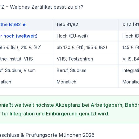
TZ – Welches Zertifikat passt zu dir?
the B1/B2 ★
telc B1/B2
DTZ (B1
r hoch (weltweit)
Hoch (EU-weit)
Hoch (D
85 € (B1), 210 € (B2)
ab 170 € (B1), 195 € (B2)
145 € (B
he-Institut, VHS
VHS, Testzentren
VHS, B
uf, Studium, Visum
Beruf, Studium
Integra
atlich
Monatlich
Monatli
enießt weltweit höchste Akzeptanz bei Arbeitgebern, Behör
für Integration und Einbürgerung genutzt wird.
eschluss & Prüfungsorte München 2026