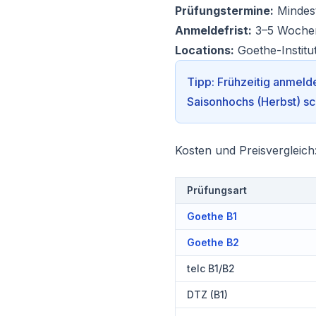
Prüfungstermine:
Mindest
Anmeldefrist:
3–5 Wochen
Locations:
Goethe-Instit
Tipp: Frühzeitig anmeld
Saisonhochs (Herbst) sc
Kosten und Preisvergleich:
Prüfungsart
Goethe B1
Goethe B2
telc B1/B2
DTZ (B1)