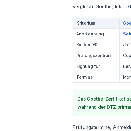
Vergleich: Goethe, telc, D
Kriterium
Goe
Anerkennung
Seh
Kosten (Ø)
ab 1
Prüfungszentren
Goet
Eignung für
Ber
Termine
Mon
Das Goethe-Zertifikat g
während der DTZ primär 
Prüfungstermine, Anmeld