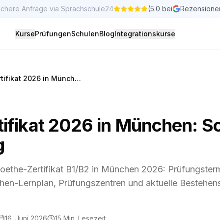
ichere Anfrage via Sprachschule24
(5.0 bei
Rezensione
Kurse
Prüfungen
Schulen
Blog
Integrationskurse
Goethe-Zertifikat 2026 in München: Schnell zum B1/B2-Erfolg
ifikat 2026 in München: S
g
oethe-Zertifikat B1/B2 in München 2026: Prüfungsterm
en-Lernplan, Prüfungszentren und aktuelle Bestehens
16. Juni 2026
15
Min. Lesezeit