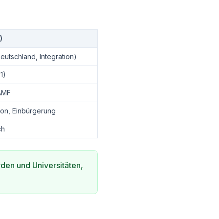
)
eutschland, Integration)
1)
AMF
tion, Einbürgerung
ch
den und Universitäten,