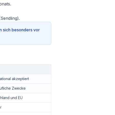
onats.
Sendling).
en sich besonders vor
ational akzeptiert
ufliche Zwecke
chland und EU
r