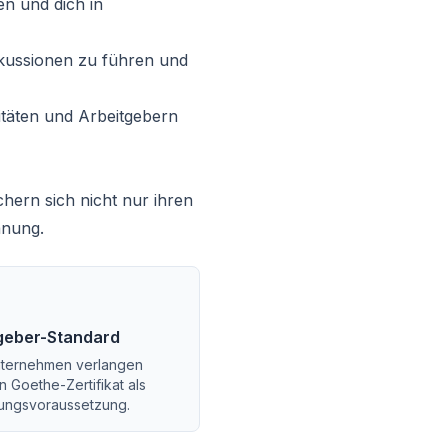
n und dich in
skussionen zu führen und
itäten und Arbeitgebern
hern sich nicht nur ihren
anung.
geber-Standard
nternehmen verlangen
n Goethe-Zertifikat als
ngsvoraussetzung.