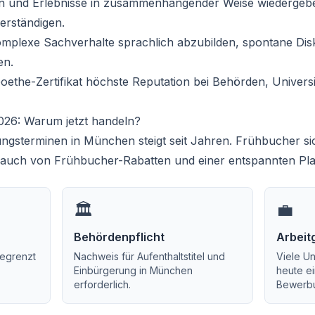
 und Erlebnisse in zusammenhängender Weise wiedergebe
verständigen.
komplexe Sachverhalte sprachlich abzubilden, spontane Di
en.
ethe-Zertifikat höchste Reputation bei Behörden, Univers
26: Warum jetzt handeln?
gsterminen in München steigt seit Jahren. Frühbucher sic
en auch von Frühbucher-Rabatten und einer entspannten Pl
🏛️
💼
Behördenpflicht
Arbeit
begrenzt
Nachweis für Aufenthaltstitel und
Viele U
Einbürgerung in München
heute ei
erforderlich.
Bewerbu