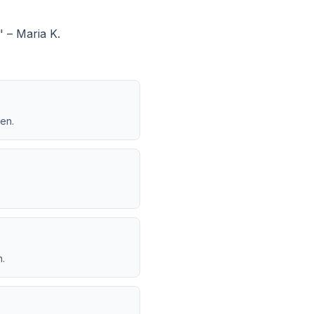
" – Maria K.
en.
.