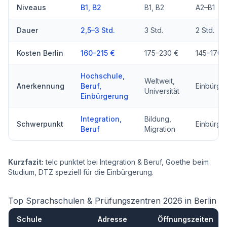
Niveaus
B1, B2
B1, B2
A2–B1
Dauer
2,5–3 Std.
3 Std.
2 Std.
Kosten Berlin
160–215 €
175–230 €
145–170 
Hochschule,
Weltweit,
Anerkennung
Beruf,
Einbürge
Universität
Einbürgerung
Integration,
Bildung,
Schwerpunkt
Einbürge
Beruf
Migration
Kurzfazit:
telc punktet bei Integration & Beruf, Goethe beim
Studium, DTZ speziell für die Einbürgerung.
Top Sprachschulen & Prüfungszentren 2026 in Berlin
Schule
Adresse
Öffnungszeiten