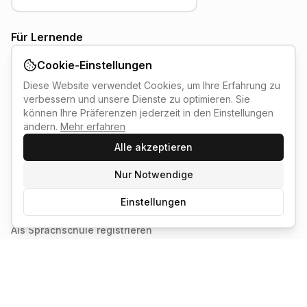
Für Lernende
Deutschkurse finden (A1–C2)
Cookie-Einstellungen
Prüfungstermine (TELC, DTZ, LiD)
Diese Website verwendet Cookies, um Ihre Erfahrung zu
Sprachschulen in Deutschland
verbessern und unsere Dienste zu optimieren. Sie
können Ihre Präferenzen jederzeit in den Einstellungen
Infos zu TELC Deutsch (A1–C2 & C1 Hochschule)
ändern.
Mehr erfahren
Leben in Deutschland (LiD) – Ablauf & Vorbereitung
Alle akzeptieren
Integrationskurs (BAMF) – Anmeldung & Förderung
Nur Notwendige
Für Sprachschulen
Einstellungen
Login für Sprachschulen
Als Sprachschule registrieren
Dashboard & Kursverwaltung
Partner werden
Rechtliches & Infos